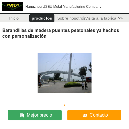
Hangzhou USEU Metal Manufacturing Company
Inicio
productos
Sobre nosotros
Visita a la fábrica
>>
Barandillas de madera puentes peatonales ya hechos
con personalización
Mejor precio
Contacto