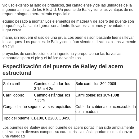
vio uso extenso al lado de británicos, del canadiense y de las unidades de la
ingeniería militar de los E.E.U.U. Un puente de Bailey tiene las ventajas de no
requerir ninguna herramienta especial o
equipo pesado a montar. Los elementos de madera y de acero del puente son
pequeños y bastante ligeros ser adentro llevados camiones y levantado en
lugar cerca
mano, sin requerir el uso de una grúa. Los puentes son bastante fuertes llevar
los tanques. Los puentes de Bailey continúan siendo utilizados extensivamente
en civil
proyectos de construcción de la ingeniería y proporcionar las travesías
temporales para el pie y el tráfico de vehículos.
Especificación del puente de Bailey del acero
estructural
Solo carril:
Camino estándar: los
Solo carril: los 30ft-200ft
3.15m-4.2m
Carril doble:
Camino estándar: los
Carril doble: los 30ft-180ft
7.35m
Carga: diseño según diversos requisitos
Cubierta: cubierta de acero/cubierta
de la madera
Tipo del puente: CB100, CB200, CB450
Los puentes de Bailey que son puente de acero portátil han sido ampliamente
utilizados en diversos campos, su característica más importante son alcanzar
una variedad