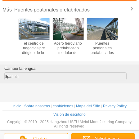
Puentes peatonales prefabricados
Más
tal
el centro de
Acero ferroviario
Puentes
El ac
ado de la
negocios pre
prefabricado
peatonales
prefabrica
illa de
dirigido de los
modular de
prefabricados
forma circ
 de los
puentes
Overcross Q345B
modernos,
arco tie
ntes
peatonales de la
de los puentes
camino temporal
puente so
les del
anchura de los
peatonales
modular del paso
cruce pa
Cambie la lengua
obre la
7.3m soluciona
modificado para
superior de la
solucion
el camino
tráfico
requisitos
pasarela de
tráfico 
Spanish
 turismo
congestionado
particulares
Bailey
Inicio
|
Sobre nosotros
|
contáctenos
|
Mapa del Sitio
|
Privacy Policy
Visión de escritorio
Copyright © 2019 - 2025 Hangzhou USEU Metal Manufacturing Company.
All rights reserved.
Chatea
Solicitar una