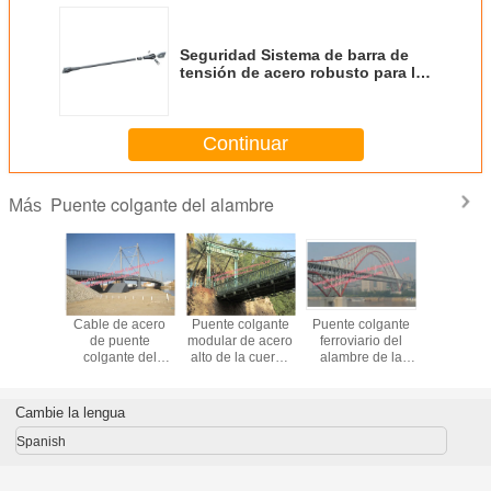
Seguridad Sistema de barra de
tensión de acero robusto para la
integridad estructural del puente
Continuar
Puente colgante del alambre
Más
colgante
Cable de acero
Puente colgante
Puente colgante
Estilo mod
erno del
de puente
modular de acero
ferroviario del
para requ
, puente
colgante del
alto de la cuerda
alambre de la
particu
claro del
braguero de la
que cruza River
carretera, marcos
palmo m
tructural
cubierta concreta
Valley temporal o
modulares de
prefabric
ley del
permanecido con
permanente
puente colgante
europeo 
Cambie la lengua
lmo
la ayuda dual del
del arco de doble
construcc
vehículo de los
finalidad
puente co
Spanish
peatones del
del ala
ancla de la roca