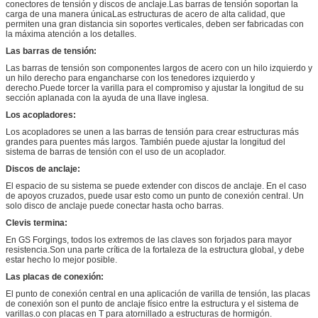
conectores de tensión y discos de anclaje.Las barras de tensión soportan la
carga de una manera únicaLas estructuras de acero de alta calidad, que
permiten una gran distancia sin soportes verticales, deben ser fabricadas con
la máxima atención a los detalles.
Las barras de tensión:
Las barras de tensión son componentes largos de acero con un hilo izquierdo y
un hilo derecho para engancharse con los tenedores izquierdo y
derecho.Puede torcer la varilla para el compromiso y ajustar la longitud de su
sección aplanada con la ayuda de una llave inglesa.
Los acopladores:
Los acopladores se unen a las barras de tensión para crear estructuras más
grandes para puentes más largos. También puede ajustar la longitud del
sistema de barras de tensión con el uso de un acoplador.
Discos de anclaje:
El espacio de su sistema se puede extender con discos de anclaje. En el caso
de apoyos cruzados, puede usar esto como un punto de conexión central. Un
solo disco de anclaje puede conectar hasta ocho barras.
Clevis termina:
En GS Forgings, todos los extremos de las claves son forjados para mayor
resistencia.Son una parte crítica de la fortaleza de la estructura global, y debe
estar hecho lo mejor posible.
Las placas de conexión:
El punto de conexión central en una aplicación de varilla de tensión, las placas
de conexión son el punto de anclaje físico entre la estructura y el sistema de
varillas.o con placas en T para atornillado a estructuras de hormigón.