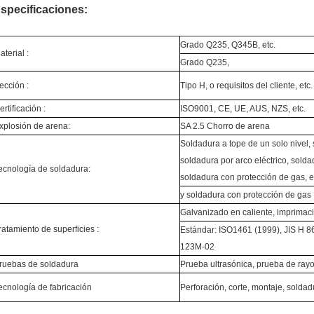
specificaciones:
Grado Q235, Q345B, etc.
aterial :
Grado Q235,
ección :
Tipo H, o requisitos del cliente, etc.
ertificación :
ISO9001, CE, UE, AUS, NZS, etc.
xplosión de arena:
SA 2.5 Chorro de arena
Soldadura a tope de un solo nivel,
soldadura por arco eléctrico, sold
ecnología de soldadura:
soldadura con protección de gas, e
y soldadura con protección de gas
Galvanizado en caliente, imprimaci
ratamiento de superficies :
Estándar: ISO1461 (1999), JIS H 8
123M-02
ruebas de soldadura
Prueba ultrasónica, prueba de ray
ecnología de fabricación
Perforación, corte, montaje, soldadu