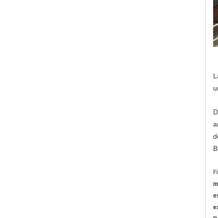
L
u
D
a
d
B
F
m
e
e