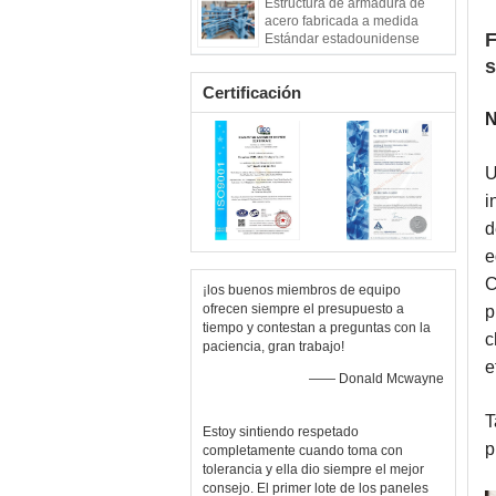
Estructura de armadura de
acero fabricada a medida
F
Estándar estadounidense
s
Certificación
N
U
i
d
e
C
¡los buenos miembros de equipo
ofrecen siempre el presupuesto a
p
tiempo y contestan a preguntas con la
c
paciencia, gran trabajo!
e
—— Donald Mcwayne
T
Estoy sintiendo respetado
p
completamente cuando toma con
tolerancia y ella dio siempre el mejor
consejo. El primer lote de los paneles