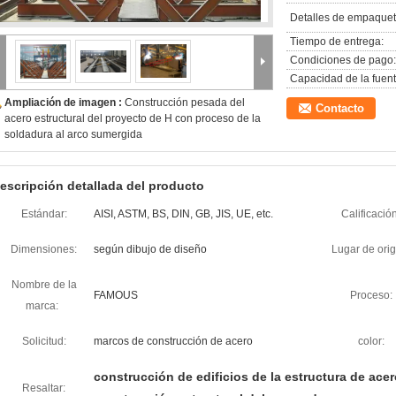
Detalles de empaquet
Tiempo de entrega:
Condiciones de pago:
Capacidad de la fuent
Ampliación de imagen :
Construcción pesada del
Contacto
acero estructural del proyecto de H con proceso de la
soldadura al arco sumergida
escripción detallada del producto
Estándar:
AISI, ASTM, BS, DIN, GB, JIS, UE, etc.
Calificación
Dimensiones:
según dibujo de diseño
Lugar de orig
Nombre de la
FAMOUS
Proceso:
marca:
Solicitud:
marcos de construcción de acero
color:
construcción de edificios de la estructura de ace
Resaltar: