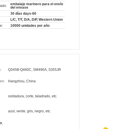
embalaje marinero para el envío
ado:
del envase
30 días days-60
L/C, T/T, D/A, D/P, Western Union
e:
10000 unidades por año
:
Q345B-Q460C, SM490A, S355JR
en:
Hangzhou, China
soldadura, corte, taladrado, etc.
azul, verde, gris, negro, etc.
ro
,