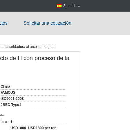
Spanish
ctos
Solicitar una cotización
 de la soldadura al arco sumergida
ecto de H con proceso de la
China
FAMOUS
ISO9001:2008
JBEC-Type1
os:
nima:
1
USD1000~USD1800 per ton