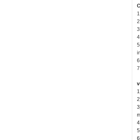
C
1
2
3
4
5
i
6
7
v
1
2
3
m
4
5
6