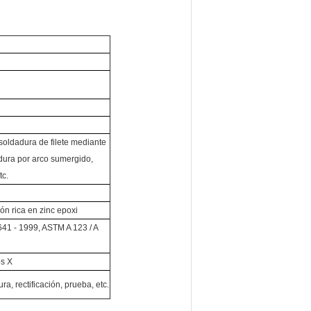
 soldadura de filete mediante
adura por arco sumergido,
tc.
ón rica en zinc epoxi
641 - 1999, ASTM A 123 / A
os X
ra, rectificación, prueba, etc.