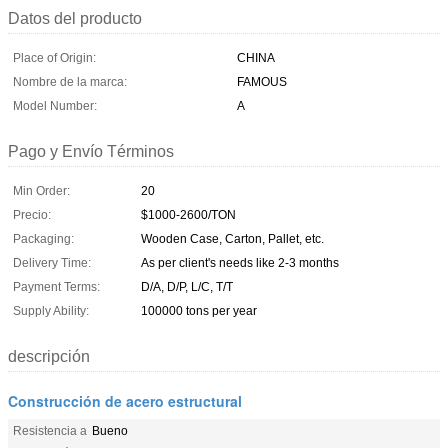
Datos del producto
Place of Origin:
CHINA
Nombre de la marca:
FAMOUS
Model Number:
A
Pago y Envío Términos
Min Order:
20
Precio:
$1000-2600/TON
Packaging:
Wooden Case, Carton, Pallet, etc.
Delivery Time:
As per client's needs like 2-3 months
Payment Terms:
D/A, D/P, L/C, T/T
Supply Ability:
100000 tons per year
descripción
Construcción de acero estructural
Resistencia a
Bueno