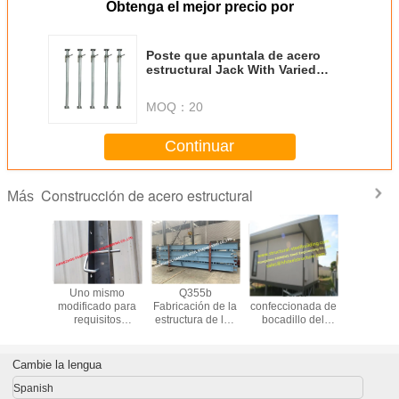
Obtenga el mejor precio por
Poste que apuntala de acero
estructural Jack With Varied
Aesthetics
MOQ：
20
Continuar
Construcción de acero estructural
Más
tura de
Uno mismo
Q355b
Casa
Sótano res
ura de
modificado para
Fabricación de la
confeccionada de
ligero Jac
bricada a
requisitos
estructura de las
bocadillo del
High Recyc
Estándar
particulares que
armaduras de
panel de
nidense
cierra el sistema
acero
Residental del
que apoya de
galvanizado
módulo
Cambie la lengua
acero del sistema
Estándar de
prefabricado
ICFs de la
EE.UU.
ligero de las
Spanish