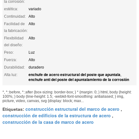
la corrosión:
estética:
variado
Continuidad:
Alto
Facilidad de
Alto
la fabricación:
Flexibilidad
Alto
del diseño:
Peso:
Luz
Fuerza:
Alto
Durabilidad:
duradero
enchufe de acero estructural del poste que apuntala
Alta luz:
,
enchufe anti del poste del apuntalamiento de la corrosión
*, *::before, *::after {box-sizing: border-box; } * {margin: 0; } html, body {height:
100%; } body {line-height: 1.5; -webkit-font-smoothing: antialiased; } img,
picture, video, canvas, svg {display: block; max...
construcción estructural del marco de acero
Etiquetas:
,
construcción de edificios de la estructura de acero
,
construcción de la casa de marco de acero