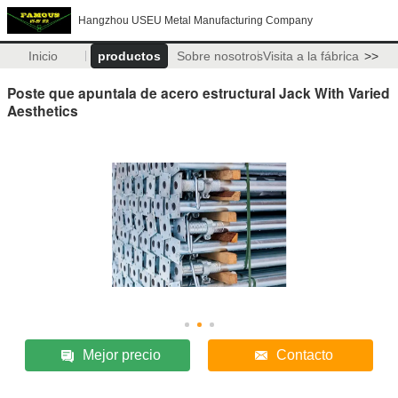
Hangzhou USEU Metal Manufacturing Company
Inicio
productos
Sobre nosotros
Visita a la fábrica
>>
Poste que apuntala de acero estructural Jack With Varied
Aesthetics
Mejor precio
Contacto