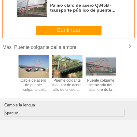
Palmo claro de acero Q345B -
transporte público de puente
colgante del alambre del camino
del grado de Q460C
Continuar
Puente colgante del alambre
Más
colgante
Cable de acero
Puente colgante
Puente colgante
Estilo mod
erno del
de puente
modular de acero
ferroviario del
para requ
, puente
colgante del
alto de la cuerda
alambre de la
particu
claro del
braguero de la
que cruza River
carretera, marcos
palmo m
tructural
cubierta concreta
Valley temporal o
modulares de
prefabric
ley del
permanecido con
permanente
puente colgante
europeo 
Cambie la lengua
lmo
la ayuda dual del
del arco de doble
construcc
vehículo de los
finalidad
puente co
Spanish
peatones del
del ala
ancla de la roca