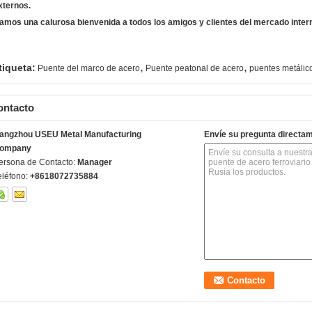
xternos.
amos una calurosa bienvenida a todos los amigos y clientes del mercado intern
,
,
tiqueta:
Puente del marco de acero
Puente peatonal de acero
puentes metálic
ontacto
angzhou USEU Metal Manufacturing
Envíe su pregunta directa
ompany
ersona de Contacto:
Manager
eléfono:
+8618072735884