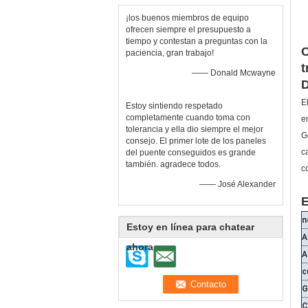
¡los buenos miembros de equipo
ofrecen siempre el presupuesto a
tiempo y contestan a preguntas con la
C
paciencia, gran trabajo!
t
—— Donald Mcwayne
D
E
Estoy sintiendo respetado
completamente cuando toma con
e
tolerancia y ella dio siempre el mejor
G
consejo. El primer lote de los paneles
c
del puente conseguidos es grande
también. agradece todos.
c
—— José Alexander
E
n
Estoy en línea para chatear
A
ahora
A
c
G
C