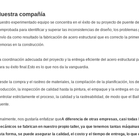
uestra compañía
uestro experimentado equipo se concentra en el éxito de su proyecto de puente de 
omprobada para identificar y superar las inconsistencias de diseño, los problemas 
nvío da como resultado la fabricación de acero estructural que es correcto la primer
emoras en la construcción.
a coordinación adecuada del proyecto y la entrega eficiente del acero estructural p
ara su éxito final.Esto es lo que nos da la vanguardia.
esde la compra y el rastreo de materiales, la compilación de la planificación, los de
roducción, la inspección de calidad hasta la pintura, el empaque y la entrega en
ontrolar estrictamente el proceso, la calidad y la rastreabilidad, de modo que el B
uente.
inalmente, nos gustaría enfatizar que
A diferencia de otras empresas, casi todas
ecánicos se fabrican en nuestro propio taller, ya que tenemos tantas máquinas 
sta forma, se puede asegurar la calidad, el costo y el tiempo de entrega, lo que 