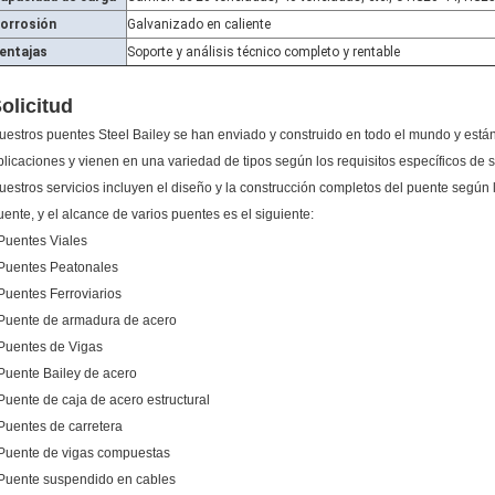
orrosión
Galvanizado en caliente
entajas
Soporte y análisis técnico completo y rentable
olicitud
uestros puentes Steel Bailey se han enviado y construido en todo el mundo y est
plicaciones y vienen en una variedad de tipos según los requisitos específicos de 
uestros servicios incluyen el diseño y la construcción completos del puente según la
uente, y el alcance de varios puentes es el siguiente:
 Puentes Viales
 Puentes Peatonales
 Puentes Ferroviarios
 Puente de armadura de acero
 Puentes de Vigas
 Puente Bailey de acero
 Puente de caja de acero estructural
 Puentes de carretera
 Puente de vigas compuestas
 Puente suspendido en cables