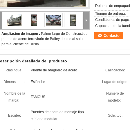
Detalles de empaquet
Tiempo de entrega:
Condiciones de pago:
Capacidad de la fuent
Ampliación de imagen :
Palmo largo de Constrcuct del
Contacto
puente de acero ferroviario de Bailey del metal solo
para el cliente de Rusia
escripción detallada del producto
clasifique:
Puente de braguero de acero
Calificación:
Dimensiones:
Estándar
Lugar de origen:
Nombre de la
Número de
FAMOUS
marca:
modelo:
Puentes de acero de montaje tipo
Escribe:
Solicitud:
cubierta modular