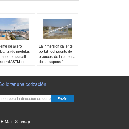
ente de acero
La inmersión caliente
lvanizado modular,
portátil del puente de
lo puente portátil
braguero de la cubierta
mporal ASTM del
de la suspensión
mino del carril
galvanizada o pintó
tándar:
AiSi, ASTM,
resistente a la corrosión
, estruendo, GB, JIS
Estándar:
AiSi, ASTM,
lificación:
Puente de
bs, estruendo, GB, JIS
Solicitar una cotización
tructura de acero
Calificación:
Puente de
mensiones:
acero ferroviario
tándar
Dimensiones:
Envíe
gar de origen:
Estándar
ejiang, China
Lugar de origen:
ontinental)
Zhejiang, China
(continental)
E-Mail
Sitemap
|
Sitio movil