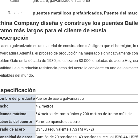
Color:
gris claro, galvanizado en caliente
puentes metálicos prefabricados
Puente del marc
Resaltar:
,
hina Company diseña y construye los puentes Baile
ramo más largos para el cliente de Rusia
escripción
l acero galvanizado es un material de construcción más ligero que el hormigón, lo
nvergadura.Además, el proceso de producción ha mejorado significativamente con
olden Gate en la década de 1930, se utilizaron 83.000 toneladas de acero.Hoy, ese
antidad.La alta relación resistencia-peso del acero lo convierte en uno de los mat
onfiables del mundo.
specificación
ombre del producto
Puente de acero galvanizado
ncho
4,2 metros
lcance máximo
64 metros de tramo único y 200 metros de tramo múltiple
ubierta del puente
Panel compuesto de acero
rado de acero
Q345B (equivalente a ASTM A572)
apacidad de carga
Camión de 20 toneladas, 40 toneladas, etc., o HS20-44, HS