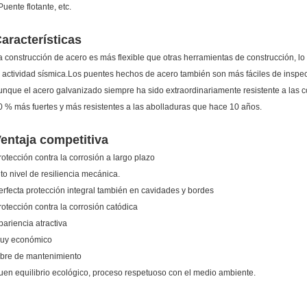
Puente flotante, etc.
aracterísticas
a construcción de acero es más flexible que otras herramientas de construcción, lo
a actividad sísmica.Los puentes hechos de acero también son más fáciles de inspe
unque el acero galvanizado siempre ha sido extraordinariamente resistente a las c
0 % más fuertes y más resistentes a las abolladuras que hace 10 años.
entaja competitiva
rotección contra la corrosión a largo plazo
lto nivel de resiliencia mecánica.
erfecta protección integral también en cavidades y bordes
rotección contra la corrosión catódica
pariencia atractiva
uy económico
ibre de mantenimiento
uen equilibrio ecológico, proceso respetuoso con el medio ambiente.