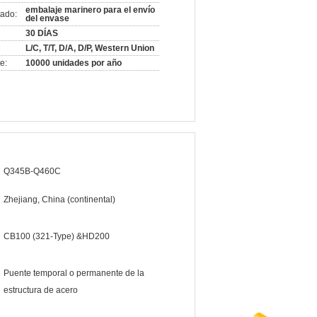
embalaje marinero para el envío
ado:
del envase
30 DÍAS
L/C, T/T, D/A, D/P, Western Union
e:
10000 unidades por año
Q345B-Q460C
Zhejiang, China (continental)
CB100 (321-Type) &HD200
Puente temporal o permanente de la
estructura de acero