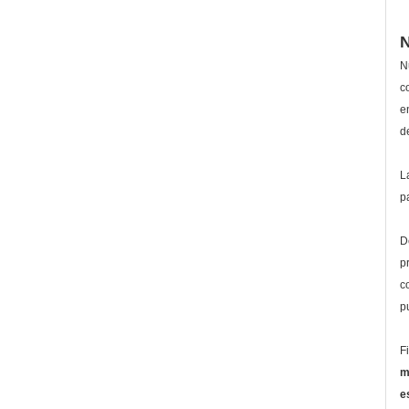
N
N
c
e
d
L
p
D
p
c
p
F
m
e