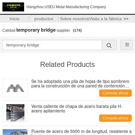
Hangzhou USEU Metal Manufacturing Company
Inicio
productos
Sobre nosotros
Visita a la fábrica
>>
temporary bridge
Calidad
supplier.
(174)
Related Products
Se ha adoptado una pila de hojas de tipo sombrero
para la construcción de una pared de contención
para el sistema de tránsito rápido masivo (MRT)
Consulta ahora
Venta caliente de chapa de acero barata pila H-
acero apilamiento
Consulta ahora
Puente de acero de 5000 m de longitud, resistente a