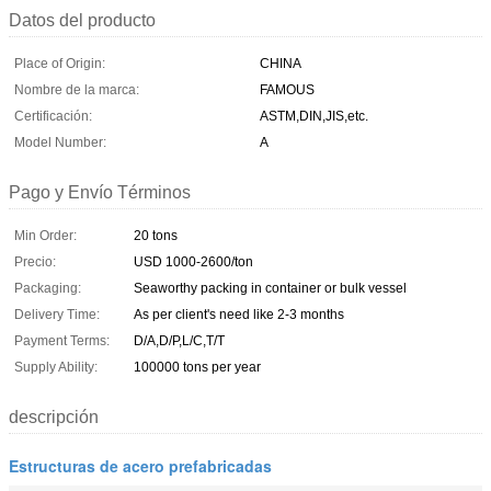
Datos del producto
Place of Origin:
CHINA
Nombre de la marca:
FAMOUS
Certificación:
ASTM,DIN,JIS,etc.
Model Number:
A
Pago y Envío Términos
Min Order:
20 tons
Precio:
USD 1000-2600/ton
Packaging:
Seaworthy packing in container or bulk vessel
Delivery Time:
As per client's need like 2-3 months
Payment Terms:
D/A,D/P,L/C,T/T
Supply Ability:
100000 tons per year
descripción
Estructuras de acero prefabricadas