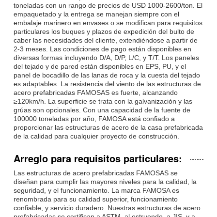
toneladas con un rango de precios de USD 1000-2600/ton. El
empaquetado y la entrega se manejan siempre con el
embalaje marinero en envases o se modifican para requisitos
particulares los buques y plazos de expedición del bulto de
caber las necesidades del cliente, extendiéndose a partir de
2-3 meses. Las condiciones de pago están disponibles en
diversas formas incluyendo D/A, D/P, L/C, y T/T. Los paneles
del tejado y de pared están disponibles en EPS, PU, y el
panel de bocadillo de las lanas de roca y la cuesta del tejado
es adaptables. La resistencia del viento de las estructuras de
acero prefabricadas FAMOSAS es fuerte, alcanzando
≥120km/h. La superficie se trata con la galvanización y las
grúas son opcionales. Con una capacidad de la fuente de
100000 toneladas por año, FAMOSA está confiado a
proporcionar las estructuras de acero de la casa prefabricada
de la calidad para cualquier proyecto de construcción.
Arreglo para requisitos particulares:
Las estructuras de acero prefabricadas FAMOSAS se
diseñan para cumplir las mayores niveles para la calidad, la
seguridad, y el funcionamiento. La marca FAMOSA es
renombrada para su calidad superior, funcionamiento
confiable, y servicio duradero. Nuestras estructuras de acero
prefabricadas se certifican a ASTM, al estruendo, a JIS, y a