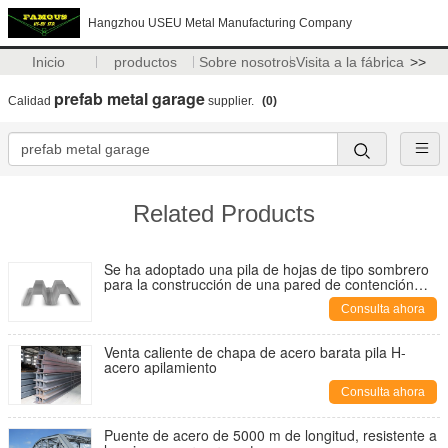
Hangzhou USEU Metal Manufacturing Company
Inicio
productos
Sobre nosotros
Visita a la fábrica
>>
prefab metal garage
Calidad
supplier.
(0)
Related Products
Se ha adoptado una pila de hojas de tipo sombrero
para la construcción de una pared de contención
para el sistema de tránsito rápido masivo (MRT)
Consulta ahora
Venta caliente de chapa de acero barata pila H-
acero apilamiento
Consulta ahora
Puente de acero de 5000 m de longitud, resistente a