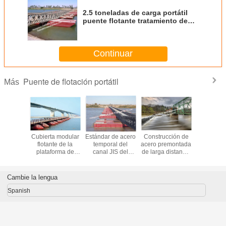
2.5 toneladas de carga portátil
puente flotante tratamiento de
superficie anodizante
Continuar
Puente de flotación portátil
Más
cero
Cubierta modular
Estándar de acero
Construcción de
Adquisi
ural del
flotante de la
temporal del
acero premontada
portátil d
te de
plataforma de
canal JIS del
de larga distancia
del puen
 el pontón
acero de flotación
rescate de la
de Bailey del
flotació
nel de
de Bailey el
emergencia del
palmo multi del
vuela d
y con
pontón del puerto
puente de
puente de
administra
Cambie la lengua
ng del
portátil del puente
flotación del
travesía de río de
la carret
e sienta
control de
la ciudad
cami
Spanish
arcos de
inundaciones
barras