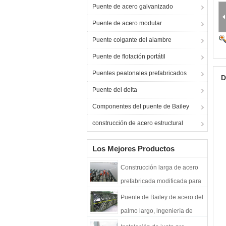
Puente de acero galvanizado
Puente de acero modular
Puente colgante del alambre
Puente de flotación portátil
Puentes peatonales prefabricados
D
Puente del delta
Componentes del puente de Bailey
construcción de acero estructural
Los Mejores Productos
Construcción larga de acero
prefabricada modificada para
requisitos particulares del
Puente de Bailey de acero del
palmo de Bailey Bailey de la
palmo largo, ingeniería de
estructura del diseño
acero modular de la estructura