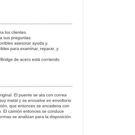
a los clientes.
 a sus preguntas.
onibles asesorar ayuda y.
ibles para examinar, reparar, y
 Bridge de acero está corriendo
iginal. El puente se ata con correa
vy metal y se envuelve en envoltorio
amión, que entonces se encadena con
n. El camión entonces se conduce
ormas se analizan para la disposición.