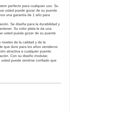
stem perfecto para cualquier uso. Su
a que usted puede gozar de su puente
emos una garantía de 1 año para
ación. Se diseña para la durabilidad y
antener. Su color plata le da una
ue usted pueda gozar de su puente
niveles de la calidad y de la
de que dure para los años venideros.
ción atractiva a cualquier puente.
uación. Con su diseño modular,
o, usted puede sentirse confiado que