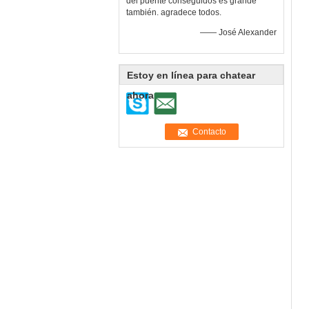
del puente conseguidos es grande
también. agradece todos.
—— José Alexander
Estoy en línea para chatear
ahora