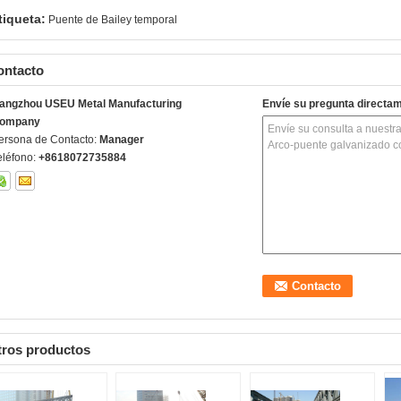
tiqueta:
Puente de Bailey temporal
ontacto
angzhou USEU Metal Manufacturing
Envíe su pregunta directa
ompany
ersona de Contacto:
Manager
eléfono:
+8618072735884
tros productos