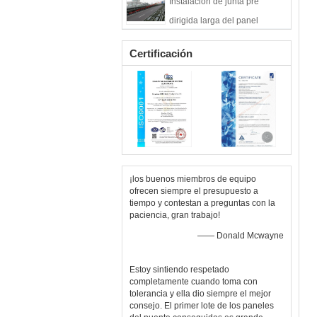
Instalación de junta pre
del puente del metal de 3M
dirigida larga del panel
modular de los puentes
Certificación
peatonales del palmo
¡los buenos miembros de equipo
ofrecen siempre el presupuesto a
tiempo y contestan a preguntas con la
paciencia, gran trabajo!
—— Donald Mcwayne
Estoy sintiendo respetado
completamente cuando toma con
tolerancia y ella dio siempre el mejor
consejo. El primer lote de los paneles