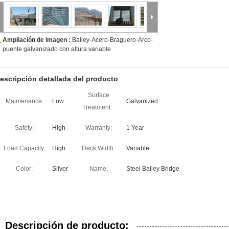
Ampliación de imagen :
Bailey-Acero-Braguero-Arco-
puente galvanizado con altura variable
escripción detallada del producto
Surface
Maintenance:
Low
Galvanized
Treatment:
Safety:
High
Warranty:
1 Year
Load Capacity:
High
Deck Width:
Variable
Color:
Silver
Name:
Steel Bailey Bridge
Descripción de producto: