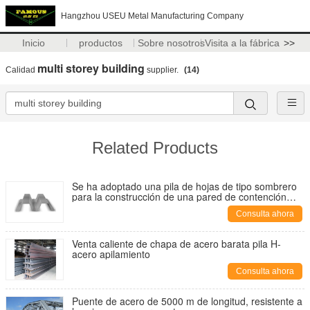
Hangzhou USEU Metal Manufacturing Company
Inicio
productos
Sobre nosotros
Visita a la fábrica
>>
multi storey building
Calidad
supplier.
(14)
Related Products
Se ha adoptado una pila de hojas de tipo sombrero
para la construcción de una pared de contención
para el sistema de tránsito rápido masivo (MRT)
Consulta ahora
Venta caliente de chapa de acero barata pila H-
acero apilamiento
Consulta ahora
Puente de acero de 5000 m de longitud, resistente a