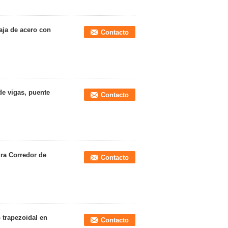
aja de acero con
Contacto
de vigas, puente
Contacto
ura Corredor de
Contacto
 trapezoidal en
Contacto