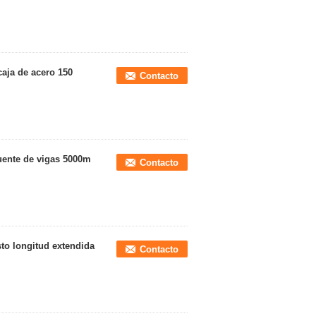
caja de acero 150
Contacto
puente de vigas 5000m
Contacto
to longitud extendida
Contacto