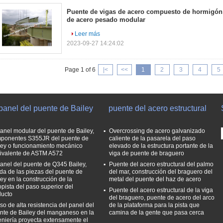
Puente de vigas de acero compuesto de hormigón 
de acero pesado modular
Leer más
2023-09-27 14:24:02
Page 1 of 6
|<
<<
1
2
3
4
5
panel del puente de Bailey
puente del acero estructural
panel modular del puente de Bailey,
Overcrossing de acero galvanizado
ponentes S355JR del puente de
caliente de la pasarela del paso
ley o funcionamiento mecánico
elevado de la estructura portante de la
ivalente de ASTM A572
viga de puente de braguero
panel del puente de Q345 Bailey,
Puente del acero estructural del palmo
da de las piezas del puente de
del mar, construcción del braguero del
ley en la construcción de la
metal del puente del haz de acero
opista del paso superior del
Puente del acero estructural de la viga
ducto
del braguero, puente de acero del arco
so de alta resistencia del panel del
de la plataforma para la pista que
nte de Bailey del manganeso en la
camina de la gente que pasa cerca
eniería proyecta extensamente el