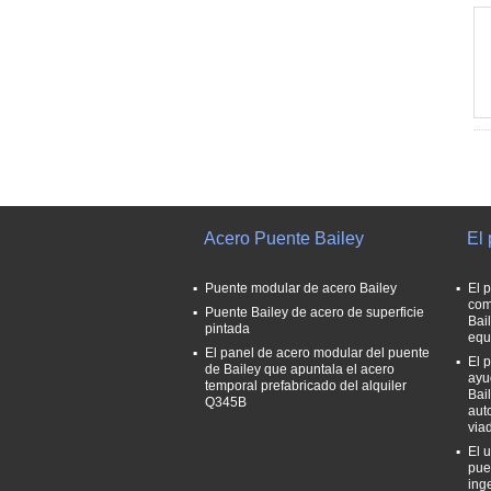
Acero Puente Bailey
El 
Puente modular de acero Bailey
El 
com
Puente Bailey de acero de superficie
Bai
pintada
equ
El panel de acero modular del puente
El 
de Bailey que apuntala el acero
ayu
temporal prefabricado del alquiler
Bai
Q345B
aut
via
El u
pue
ing