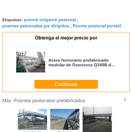
puente colgante peatonal
Etiquetas:
,
puentes peatonales pre dirigidos
Puente peatonal portátil
,
Obtenga el mejor precio por
Acero ferroviario prefabricado
modular de Overcross Q345B de
los puentes peatonales
modificado para requisitos
particulares
Continuar
Puentes peatonales prefabricados
Más