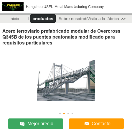
Hangzhou USEU Metal Manufacturing Company
Inicio
productos
Sobre nosotros
Visita a la fábrica
>>
Acero ferroviario prefabricado modular de Overcross
Q345B de los puentes peatonales modificado para
requisitos particulares
Mejor precio
Contacto